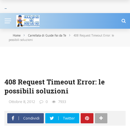
›
›
Home
Carrellata di Guide Fai da Te
408 Request Timeout Error: le
possibili soluzioni
CARRELLATA DI GUIDE FAI DA TE
COME FUNZIONANO
COMPUTER
INTERNET
TECNOLOGIA
408 Request Timeout Error: le
possibili soluzioni
Ottobre 8, 2012
0
7933
Condividi
Twitter