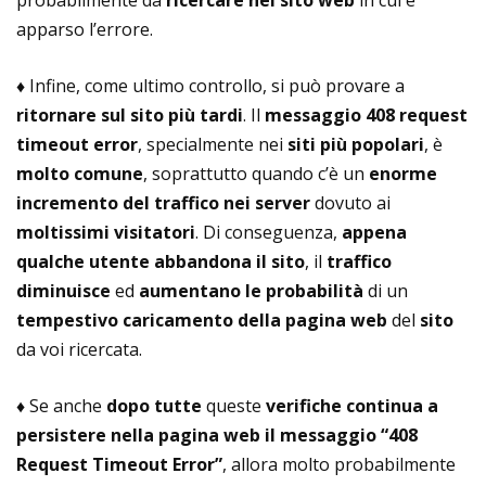
probabilmente da
ricercare nel sito web
in cui è
apparso l’errore.
♦ Infine, come ultimo controllo, si può provare a
rit
ornare sul sito più tardi
. Il
messaggio 408 request
timeout error
,
specialmente nei
siti più popolari
, è
molto comune
, soprattutto quando c’è un
enorme
incremento del traffico nei server
dovuto ai
moltissimi visitatori
. Di conseguenza,
appena
qualche utente abbandona il sito
, il
traffico
diminuisce
ed
aumentano le probabilità
di un
tempestivo caricamento della pagina web
del
sito
da voi ricercata.
♦ Se anche
dopo tutte
queste
verifiche
continua a
persistere nella pagina web
il messaggio “
408
Request Timeout Error”
, allora molto probabilmente