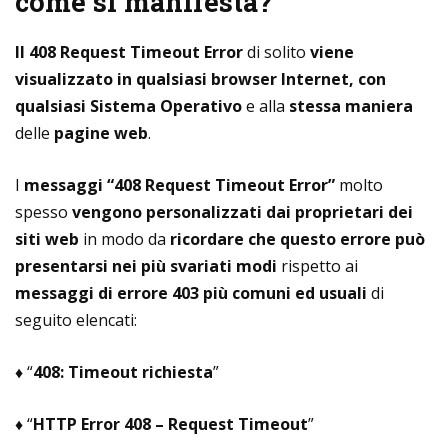
come si manifesta?
Il 408 Request Timeout Error
di solito
viene
visualizzato in qualsiasi browser Internet, con
qualsiasi Sistema Operativo
e alla
stessa maniera
delle
pagine web
.
I
messaggi “408 Request Timeout Error”
molto
spesso
vengono personalizzati dai proprietari dei
siti web
in modo da
ricordare che questo errore può
presentarsi nei più svariati modi
rispetto ai
messaggi di errore 403 più comuni ed usuali
di
seguito elencati:
♦ “
408: Timeout richiesta
”
♦ “
HTTP Error 408 – Request Timeout
”