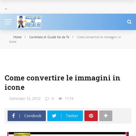
›
›
Home
Carrellata di Guide Fai da Te
Come convertire le immagini in
icone
CARRELLATA DI GUIDE FAI DA TE
INTERNET
SOFTWARE
Come convertire le immagini in
icone
Gennaio 12, 2012
0
1174
Condividi
Twitter