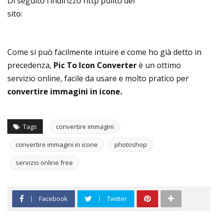
Di seguito l’indirizzo http pulito del
sito:
http://www.prodraw.net/online-tool/pic-to-
icon.php
Come si può facilmente intuire e come ho già detto in
precedenza,
Pic To Icon Converter
è un ottimo
servizio online, facile da usare e molto pratico per
convertire immagini in icone.
Tags
convertire immagini
convertire immagini in icone
photoshop
servizio online free
Facebook
Twitter