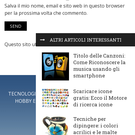
Salva il mio nome, email e sito web in questo browser
per la prossima volta che commento.
ALTRI ARTICOLI INTERESSANTI
Questo sito utilizza Akismet per ridurre lo spam.
Scopri
come vengono elaborati i dati derivati dai commenti
.
Titolo delle Canzoni:
Come Riconoscere la
musica usando gli
smartphone
Scaricare icone
TECNOLOGIA
LAVORI IN CASA
CONSIGLI
gratis: Ecco il Motore
HOBBY E TEMPO LIBERO
GUIDE FAI DA TE
di ricerca icone
Tecniche per
dipingere: i colori
acrilici e le malte