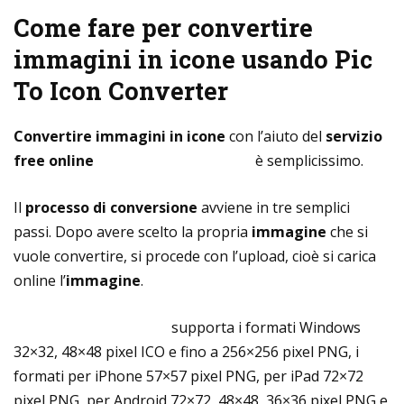
Come fare per convertire
immagini in icone usando Pic
To Icon Converter
Convertire immagini in icone
con l’aiuto del
servizio
free online
Pic To Icon Converter
è semplicissimo.
Il
processo di conversione
avviene in tre semplici
passi. Dopo avere scelto la propria
immagine
che si
vuole convertire, si procede con l’upload, cioè si carica
online l’
immagine
.
Pic To Icon Converter
supporta i formati Windows
32×32, 48×48 pixel ICO e fino a 256×256 pixel PNG, i
formati per iPhone 57×57 pixel PNG, per iPad 72×72
pixel PNG, per Android 72×72, 48×48, 36×36 pixel PNG e