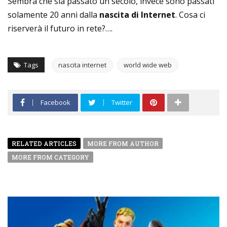
Sembra che sia passato un secolo, invece sono passati
solamente 20 anni dalla
nascita di Internet
. Cosa ci
riserverà il futuro in rete?….
Tags
nascita internet
world wide web
Facebook
Twitter
RELATED ARTICLES
MORE FROM AUTHOR
MORE FROM CATEGORY