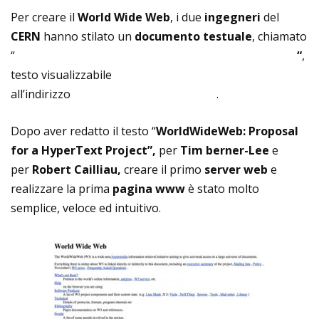
Per creare il
World Wide Web
, i due
ingegneri
del
CERN
hanno stilato un
documento testuale
, chiamato
“
WorldWideWeb: Proposal for a HyperText Project
“
,
testo visualizzabile
all’indirizzo
www.w3.org/Proposal.html
.
Dopo aver redatto il testo “
WorldWideWeb: Proposal
for a HyperText Project”,
per
Tim berner-Lee
e
per
Robert Cailliau,
creare il primo
server web
e
realizzare la prima
pagina www
è stato molto
semplice, veloce ed intuitivo.