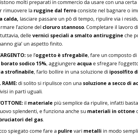
istono molti preparati in commercio da usare con una certa 
er rimuovere la
ruggine dal ferro
consiste nel bagnare o im
a calda,
lasciare passare un pò di tempo, ripulire via i residu
rmare l’azione del
cloruro stannoso
. Completare il lavoro d
tuttavia, delle
vernici speciali a smalto antiruggine
che p
anno gia’ un aspetto finito.
’ARGENTO:
se l’
oggetto è sfregabile
, fare un composto di
 borato sodico 15%
, aggiungere
acqua
e sfregare l’oggett
ia strofinabile
, farlo bollire in una soluzione di
iposolfito d
L RAME:
di solito si ripulisce con una
soluzione a secco di ac
ivisi in parti uguali.
’OTTONE:
il
materiale
più semplice da ripulire, infatti bast
uovo splendenti, e funziona anche su
materiali in ottone
c
bruciatori del gas
.
cco spiegato come fare a
pulire
vari
metalli
in modo sempli