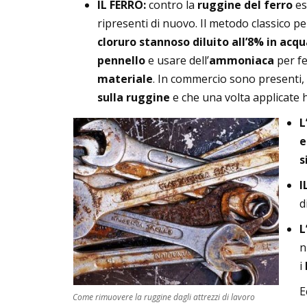
IL FERRO:
contro la
ruggine del ferro
es
ripresenti di nuovo. Il metodo classico p
cloruro stannoso diluito all’8% in acqu
pennello
e usare dell’
ammoniaca
per fe
materiale
. In commercio sono presenti, 
sulla ruggine
e che una volta applicate h
L
e
s
I
d
L
n
i
E
Come rimuovere la ruggine dagli attrezzi di lavoro