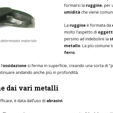
formarsi la
ruggine
, per
umidità
che viene comun
La
ruggine
è formata da
molto l’aspetto di
oggetti
persino ad indebolire la
s
 determinato materiale
metallo
. La più comune t
ferro
.
 l’
ossidazione
si ferma in superficie, creando una sorta di “p
tinuare andando anche più in profondità.
 dai vari metalli
ficace, è data dall’uso di
abrasivi
.