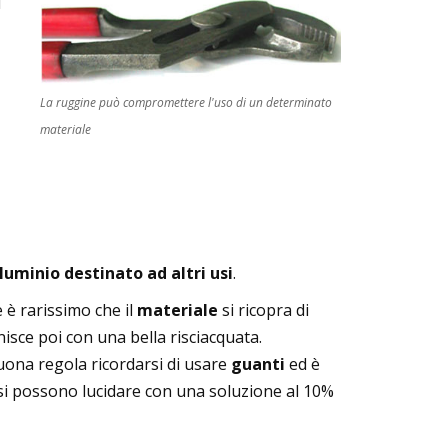
ù
La ruggine può compromettere l'uso di un determinato
materiale
luminio destinato ad altri usi
.
e è rarissimo che il
materiale
si ricopra di
inisce poi con una bella risciacquata.
buona regola ricordarsi di usare
guanti
ed è
 si possono lucidare con una soluzione al 10%