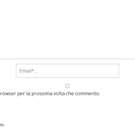
 browser per la prossima volta che commento.
am.
Scopri come vengono elaborati i dati derivati dai commen