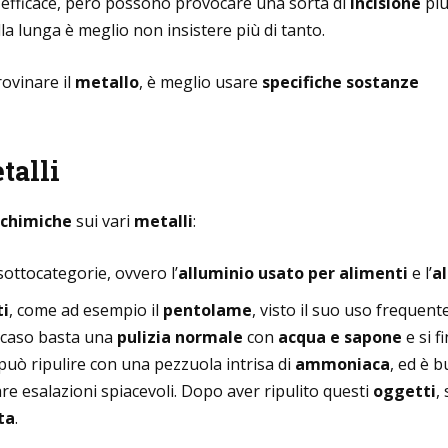
sì efficace, però possono provocare una sorta di
incisione
pi
lla lunga è meglio non insistere più di tanto.
rovinare il
metallo
, è meglio usare
specifiche sostanze
talli
 chimiche
sui vari
metalli
:
sottocategorie, ovvero l’
alluminio usato per alimenti
e l’
al
ti
, come ad esempio il
pentolame
, visto il suo uso frequent
o caso basta una
pulizia normale
con
acqua e sapone
e si f
i può ripulire con una pezzuola intrisa di
ammoniaca
, ed è 
are esalazioni spiacevoli. Dopo aver ripulito questi
oggetti
,
ta
.