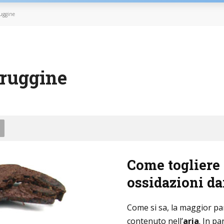
uggine
 E RIPARAZIONI
PULIZIE
ruggine
Come togliere 
ossidazioni da
Come si sa, la maggior pa
contenuto nell’
aria
. In pa