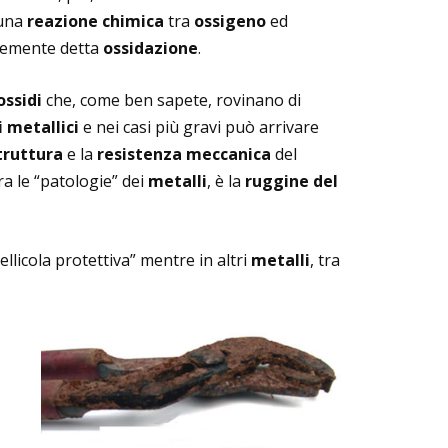
 una
reazione chimica
tra
ossigeno
ed
emente detta
ossidazione
.
ossidi
che, come ben sapete, rovinano di
 metallici
e nei casi più gravi può arrivare
truttura
e la
resistenza meccanica
del
ra le “patologie” dei
metalli
, è la
ruggine del
ellicola protettiva” mentre in altri
metalli
, tra