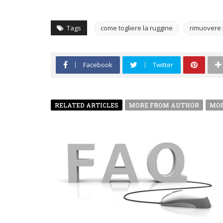
Tags
come togliere la ruggine
rimuovere 
Facebook
Twitter
RELATED ARTICLES
MORE FROM AUTHOR
MOR