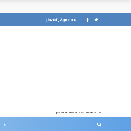
giovedì, Agosto 6
Sponsor of Come si Fa se Faidate online
 TE