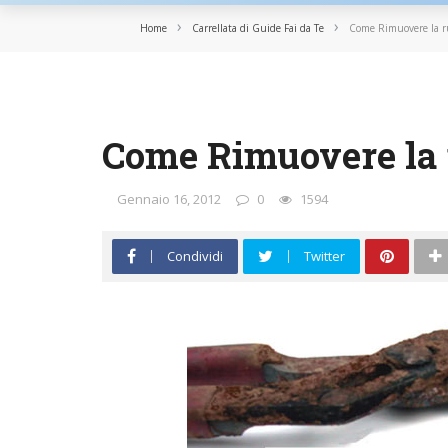
›
›
Home
Carrellata di Guide Fai da Te
Come Rimuovere la r
CARRELLATA DI GUIDE FAI DA TE
LAVORI IN CASA
MANUTENZIONI
Come Rimuovere la 
Gennaio 16, 2012
0
1594
Condividi
Twitter