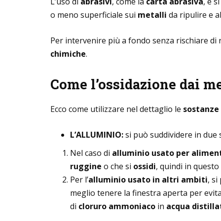
L’uso di
abrasivi
, come la
carta abrasiva
, è 
o meno superficiale sui
metalli
da ripulire e a
Per intervenire più a fondo senza rischiare di 
chimiche
.
Come l’ossidazione dai me
Ecco come utilizzare nel dettaglio le
sostanze
L’ALLUMINIO:
si può suddividere in due 
Nel caso di
alluminio usato per alimen
ruggine
o che si
ossidi
, quindi in quest
Per l’
alluminio usato in altri ambiti
, s
meglio tenere la finestra aperta per evit
di
cloruro ammoniaco
in
acqua distilla