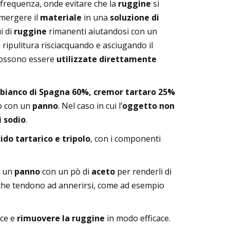
frequenza, onde evitare che la
ruggine
si
mergere il
materiale
in una
soluzione di
i di
ruggine
rimanenti aiutandosi con un
i ripulitura risciacquando e asciugando il
ossono essere
utilizzate direttamente
bianco di Spagna 60%, cremor tartaro 25%
o con un
panno
. Nel caso in cui l’
oggetto non
i sodio
.
ido tartarico e tripolo
, con i componenti
a un
panno
con un pò di
aceto
per renderli di
he tendono ad annerirsi, come ad esempio
ce e
rimuovere la ruggine
in modo efficace.