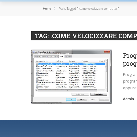
›
Home
Posts Tagged ".come velocizzare computer"
TAG:
.COME VELOCIZZARE COM
Prog
COMPUTER
SOFTWARE
prog
Program
program
oppure .
Admin