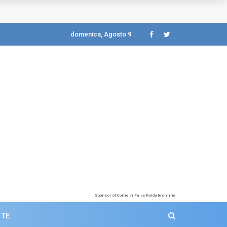
domenica, Agosto 9
Sponsor of Come si Fa se Faidate online
 TE