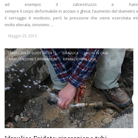
ad esempio il calcestruzzo e han
sempre il corpo deformabile in acciaio o ghisa; l’aumento del diametro
il serraggio è modesto, però la pressione che viene esercitata in
molto elevata, sinonimo ...
Maggio 25, 2012
CARRELLATA DI GUIDE FAI DA TE
IDRAULICA
LAVORI IN CASA
MANUTENZIONI E RIPARAZIONI
RIPARAZIONI IN CASA