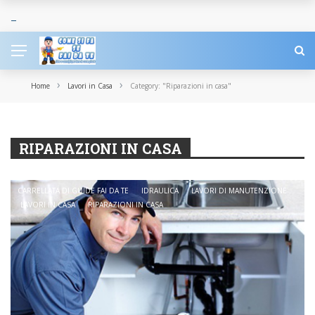
›
›
Home
Lavori in Casa
Category: "Riparazioni in casa"
RIPARAZIONI IN CASA
CARRELLATA DI GUIDE FAI DA TE
IDRAULICA
LAVORI DI MANUTENZIONE
LAVORI IN CASA
RIPARAZIONI IN CASA