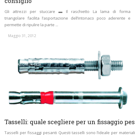
consiglio
Gli attrezzi per stuccare ▬ Il raschietto La lama di forma
triangolare facilita l’asportazione dell’intonaco poco aderente e
permette di ripulire la parte ...
Maggio 31, 2012
CARRELLATA DI GUIDE FAI DA TE
FALEGNAMERIA
IN PRIMO PIANO
LAVORI
DI MANUTENZIONE
LAVORI EDILI
LAVORI IN CASA
MURATURA
RIPARAZIONI IN CASA
Tasselli: quale scegliere per un fissaggio pe
Tasselli per fissaggi pesanti Questi tasselli sono l’ideale per materia