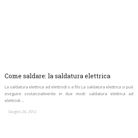
Come saldare: la saldatura elettrica
La saldatura elettrica ad elettrodi o a filo La saldatura elettrica si può
eseguire sostanzialmente in due modi: saldatura elettrica ad
elettrodi ...
Giugno 26, 2012
BRICOLAGE
LAVORI DA FABBRO
LAVORI DI MANUTENZIONE
LAVORI IN
CASA
RIPARAZIONI IN CASA