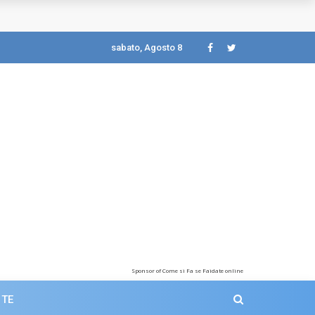
sabato, Agosto 8
Sponsor of Come si Fa se Faidate online
 TE