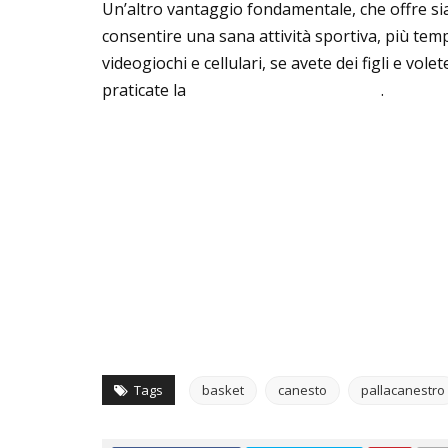
Un’altro vantaggio fondamentale, che offre sia
consentire una sana attività sportiva, più te
videogiochi e cellulari, se avete dei figli e vo
praticate la
pallacanestro come sport
.
Vedi qui alcune offerte
Tags
basket
canesto
pallacanestro