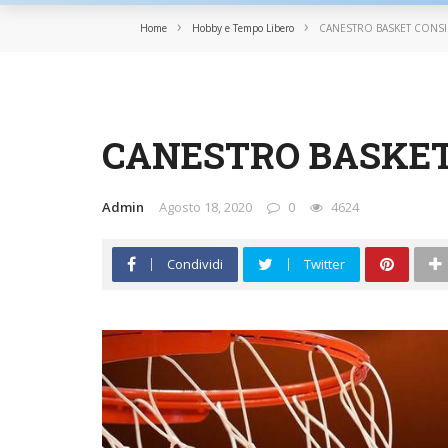
›
›
Home
Hobby e Tempo Libero
CANESTRO BASKET CONSI
HOBBY E TEMPO LIBERO
SPORT
CANESTRO BASKET
Admin
Agosto 18, 2020
0
4624
Condividi
Twitter