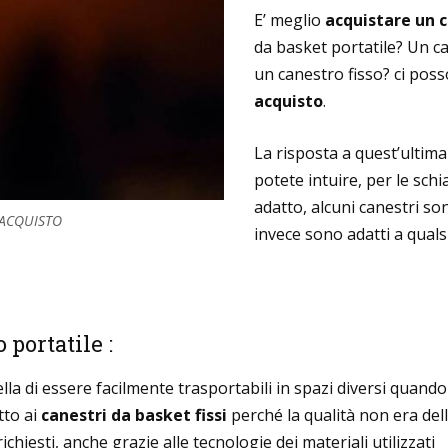
E’ meglio
acquistare un 
da basket portatile? Un ca
un canestro fisso? ci posso
acquisto
.
La risposta a quest’ulti
potete intuire, per le sch
adatto, alcuni canestri son
-ACQUISTO
invece sono adatti a qualsi
 portatile :
uella di essere facilmente trasportabili in spazi diversi quando
tto ai
canestri da basket fissi
perché la qualità non era del
hiesti, anche grazie alle tecnologie dei materiali utilizzati