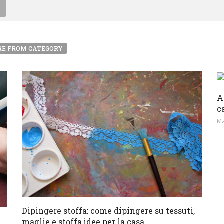
E FROM CATEGORY
A
c
Ma
Dipingere stoffa: come dipingere su tessuti,
maglie e stoffa,idee per la casa