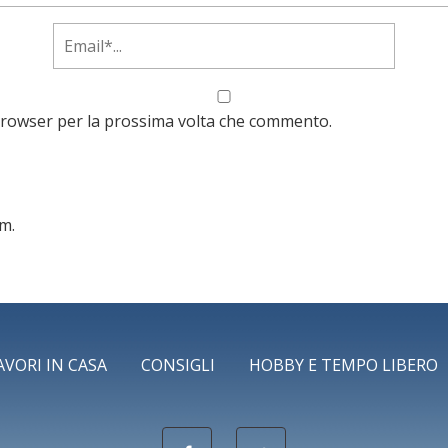
 browser per la prossima volta che commento.
am.
Scopri come vengono elaborati i dati derivati dai commen
AVORI IN CASA
CONSIGLI
HOBBY E TEMPO LIBERO