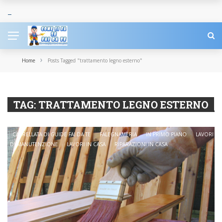
›
Home
Posts Tagged "trattamento legno esterno"
TAG:
TRATTAMENTO LEGNO ESTERNO
CARRELLATA DI GUIDE FAI DA TE
FALEGNAMERIA
IN PRIMO PIANO
LAVORI
DI MANUTENZIONE
LAVORI IN CASA
RIPARAZIONI IN CASA