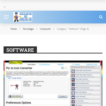
›
›
›
Home
Tecnologia
Computer
Category: "Software"
(Page 4)
SOFTWARE
CARRELLATA DI GUIDE FAI DA TE
INTERNET
SOFTWARE