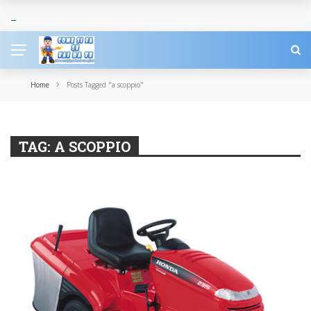
›
Home
Posts Tagged "a scoppio"
TAG:
A SCOPPIO
CARRELLATA DI GUIDE FAI DA TE
MACCHINARI
MANUTENZIONI E
RIPARAZIONI