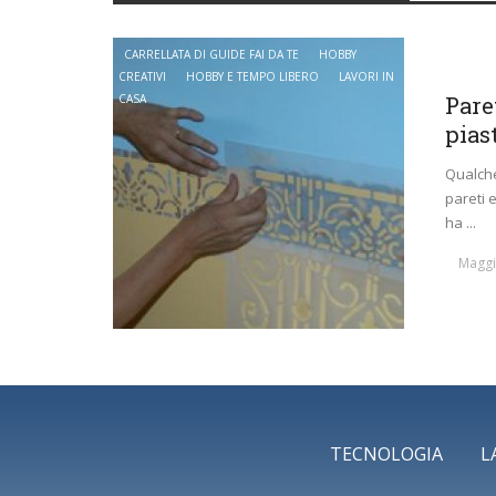
CARRELLATA DI GUIDE FAI DA TE
HOBBY
CREATIVI
HOBBY E TEMPO LIBERO
LAVORI IN
CASA
Pare
pias
Qualche
pareti 
ha ...
Maggi
TECNOLOGIA
L