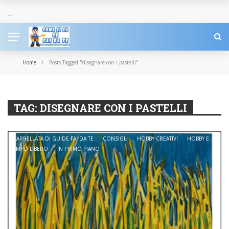
›
Home
Posts Tagged "disegnare con i pastelli"
TAG:
DISEGNARE CON I PASTELLI
CARRELLATA DI GUIDE FAI DA TE
CONSIGLI
HOBBY CREATIVI
HOBBY E
TEMPO LIBERO
IN PRIMO PIANO