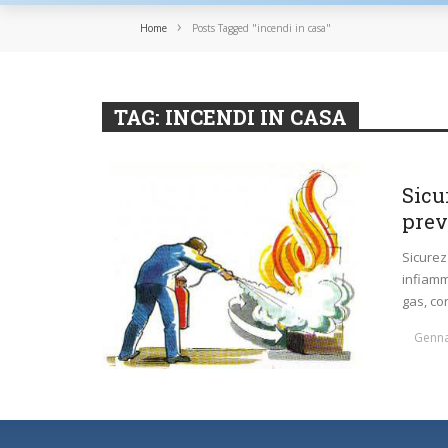
›
Home
Posts Tagged "incendi in casa"
TAG:
INCENDI IN CASA
CONSIGLI
IN PRIMO PIANO
Sicu
prev
Sicurez
infiamm
gas, cort
Genna