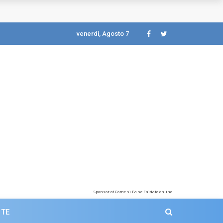
venerdì, Agosto 7
Sponsor of Come si Fa se Faidate online
 TE