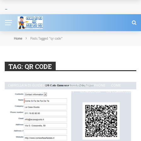
›
Home
Posts Tagged "qr code"
TAG:
QR CODE
CARRELLATA DI GUIDE FAI DA TE
CELLULERI E SMARTPHONE
COME
SCRIVERE
IN PRIMO PIANO
INTERNET
TECNOLOGIA
UN CURRICULUM