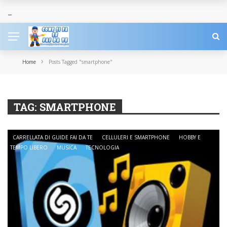
›
Home
Posts Tagged "smartphone"
TAG:
SMARTPHONE
CARRELLATA DI GUIDE FAI DA TE
CELLULERI E SMARTPHONE
HOBBY E
TEMPO LIBERO
MUSICA
TECNOLOGIA