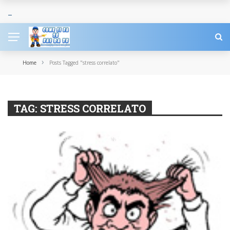
›
Home
Posts Tagged "stress correlato"
TAG:
STRESS CORRELATO
CARRELLATA DI GUIDE FAI DA TE
CONSIGLI
CURA E BENESSERE