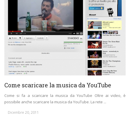
Come scaricare la musica da YouTube
Come si fa a scaricare la musica da YouTube Oltre ai video, è
possibile anche scaricare la musica da YouTube. La rete ...
Dicembre 20, 2011
1
…
3
4
5