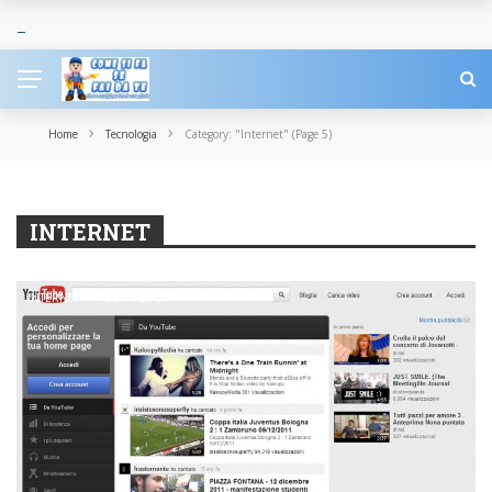
›
›
Home
Tecnologia
Category: "Internet"
(Page 5)
INTERNET
INTERNET
TECNOLOGIA