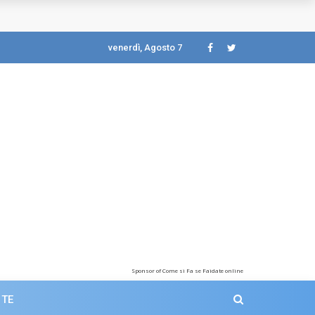
venerdì, Agosto 7
Sponsor of Come si Fa se Faidate online
 TE