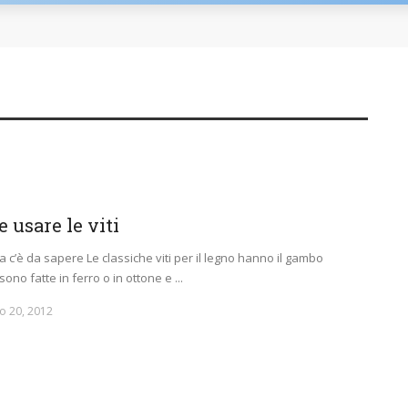
 usare le viti
sa c’è da sapere Le classiche viti per il legno hanno il gambo
sono fatte in ferro o in ottone e ...
o 20, 2012