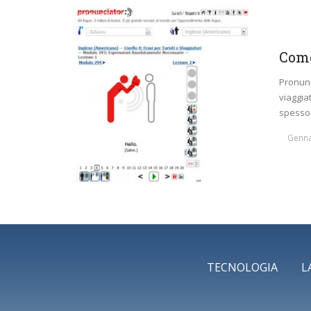
COME SCRIVERE
CONSIGLI
IMPARARE
INTERNET
TECNOLOGIA
Come
Pronunc
viaggia
spesso .
Genna
TECNOLOGIA
L