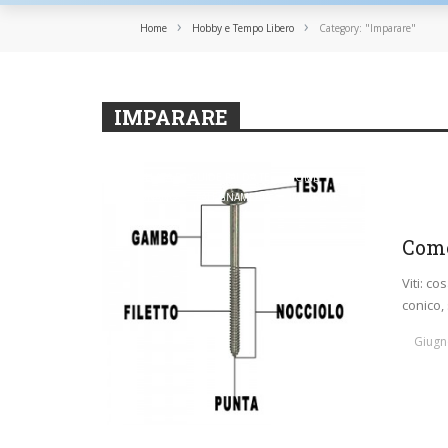
›
›
Home
Hobby e Tempo Libero
Category: "Imparare"
IMPARARE
CARRELLATA DI GUIDE FAI DA TE
COME
FUNZIONANO
FALEGNAMERIA
IMPARARE
Come
Viti: co
conico, 
Giugn