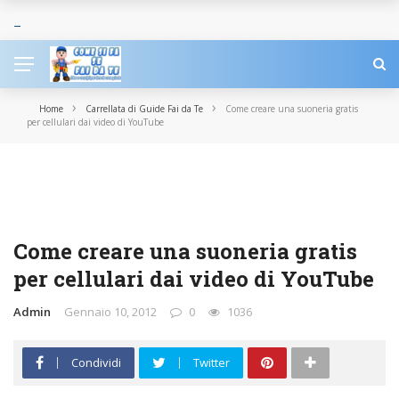
›
›
Home
Carrellata di Guide Fai da Te
Come creare una suoneria gratis
per cellulari dai video di YouTube
CARRELLATA DI GUIDE FAI DA TE
CELLULERI E SMARTPHONE
IN PRIMO PIANO
TECNOLOGIA
Come creare una suoneria gratis
per cellulari dai video di YouTube
Admin
Gennaio 10, 2012
0
1036
Condividi
Twitter