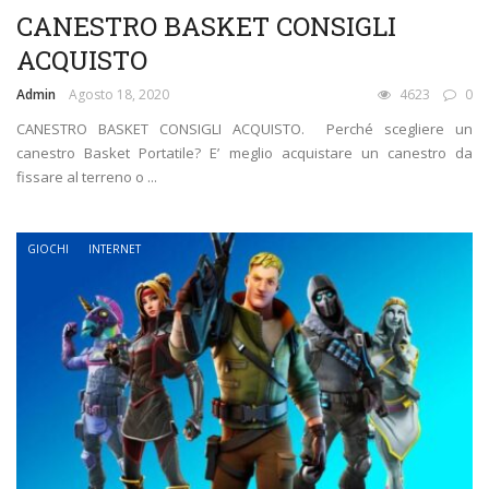
CANESTRO BASKET CONSIGLI
ACQUISTO
Admin
Agosto 18, 2020
4623
0
CANESTRO BASKET CONSIGLI ACQUISTO. Perché scegliere un
canestro Basket Portatile? E’ meglio acquistare un canestro da
fissare al terreno o ...
GIOCHI
INTERNET