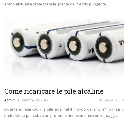
erano abituati a proteggere le piante dal freddo pungente. ...
COME RISPARMIARE
ELETTRICITÀ
RISPARMIO ENERGETICO
Come ricaricare le pile alcaline
Admin
Dicembre 28, 2012
9989
0
Diventano ricaricabili le pile alcaline! Il mondo delle “pile” (o meglio
batterie) sta per subire un profondo rinnovamento con vantaggi ...