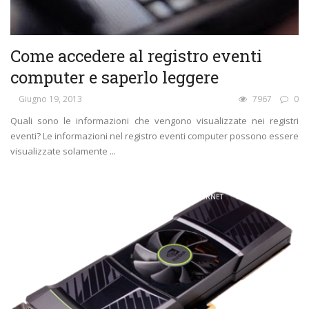
Come accedere al registro eventi
computer e saperlo leggere
Giugno 19, 2013
7967
0
Quali sono le informazioni che vengono visualizzate nei registri
eventi? Le informazioni nel registro eventi computer possono essere
visualizzate solamente ...
CARRELLATA DI GUIDE FAI DA TE
COMPUTER
INTERNET
SOFTWARE
TECNOLOGIA