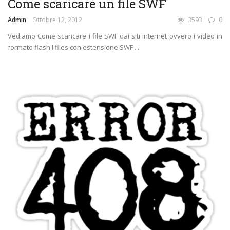
Come scaricare un file SWF
Admin
Ottobre 12, 2012
3593
0
Vediamo Come scaricare i file SWF dai siti internet ovvero i video in
formato flash I files con estensione SWF ...
CARRELLATA DI GUIDE FAI DA TE
COME FUNZIONANO
COMPUTER
INTERNET
TECNOLOGIA